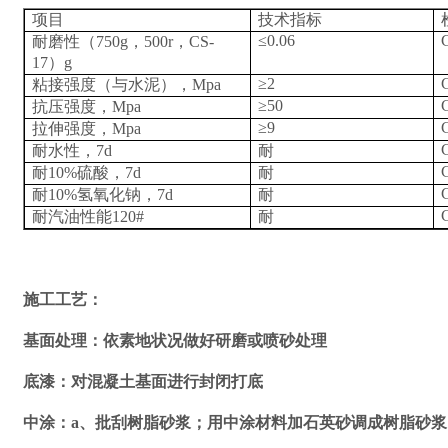
项目
技术指标
≤
0.06
耐磨性（
750g
，
500r
，
CS-
17
）
g
≥
2
粘接强度（与水泥），
Mpa
≥
50
抗压强度，
Mpa
≥
9
拉伸强度，
Mpa
耐水性，
7d
耐
耐
10%
硫酸，
7d
耐
耐
10%
氢氧化钠，
7d
耐
耐汽油性能
120#
耐
施工工艺：
基面处理：依素地状况做好研磨或喷砂处理
底漆：对混凝土基面进行封闭打底
中涂：
a
、批刮树脂砂浆；用中涂材料加石英砂调成树脂砂浆